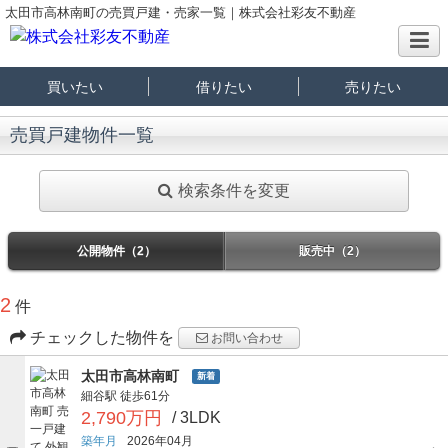
太田市高林南町の売買戸建・売家一覧｜株式会社彩友不動産
買いたい
借りたい
売りたい
売買戸建物件一覧
検索条件を変更
公開物件（2）
販売中（2）
2
件
チェックした物件を
お問い合わせ
太田市高林南町
新着
細谷駅
徒歩61分
2,790万円
/ 3LDK
築年月
2026年04月