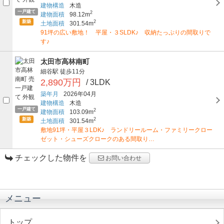
建物構造
木造
一戸建て
2
建物面積
98.12m
新築
2
土地面積
301.54m
91坪の広い敷地！ 平屋・３SLDK♪ 収納たっぷりの間取りで
す♪
太田市高林南町
細谷駅
徒歩11分
2,890万円
/ 3LDK
築年月
2026年04月
建物構造
木造
一戸建て
2
建物面積
103.09m
新築
2
土地面積
301.54m
敷地91坪・平屋３LDK♪ ランドリールーム・ファミリークロー
ゼット・シューズクロークのある間取り…
チェックした物件を
お問い合わせ
メニュー
トップ