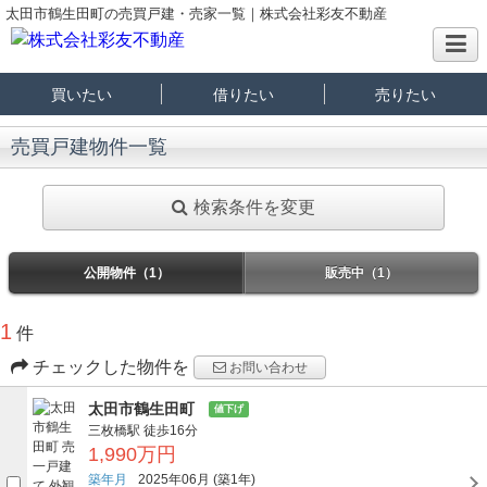
太田市鶴生田町の売買戸建・売家一覧｜株式会社彩友不動産
買いたい
借りたい
売りたい
売買戸建物件一覧
検索条件を変更
公開物件（1）
販売中（1）
1
件
チェックした物件を
お問い合わせ
太田市鶴生田町
値下げ
三枚橋駅
徒歩16分
1,990万円
築年月
2025年06月
(築1年)