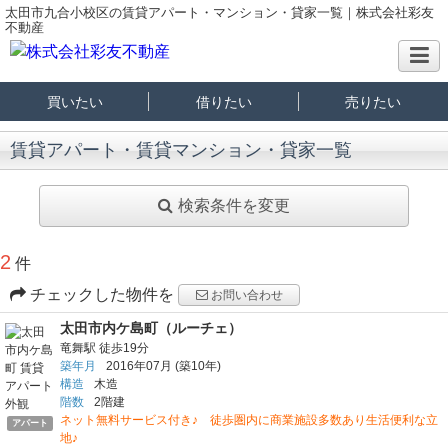
太田市九合小校区の賃貸アパート・マンション・貸家一覧｜株式会社彩友
不動産
買いたい
借りたい
売りたい
賃貸アパート・賃貸マンション・貸家一覧
検索条件を変更
2
件
チェックした物件を
お問い合わせ
太田市内ケ島町（ルーチェ）
竜舞駅
徒歩19分
築年月
2016年07月
(築10年)
構造
木造
階数
2階建
ネット無料サービス付き♪ 徒歩圏内に商業施設多数あり生活便利な立
アパート
地♪