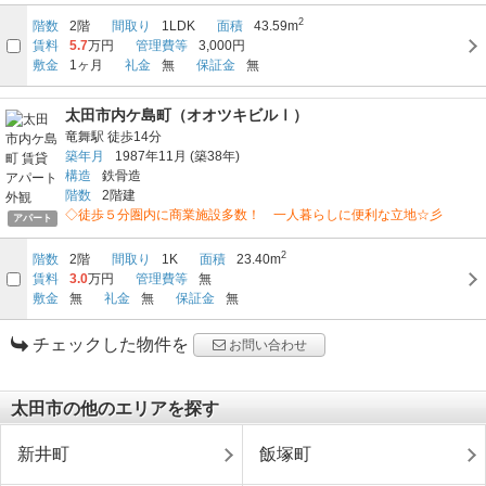
2
階数
2階
間取り
1LDK
面積
43.59m
賃料
5.7
万円
管理費等
3,000円
敷金
1ヶ月
礼金
無
保証金
無
太田市内ケ島町（オオツキビルⅠ）
竜舞駅
徒歩14分
築年月
1987年11月
(築38年)
構造
鉄骨造
階数
2階建
◇徒歩５分圏内に商業施設多数！ 一人暮らしに便利な立地☆彡
アパート
2
階数
2階
間取り
1K
面積
23.40m
賃料
3.0
万円
管理費等
無
敷金
無
礼金
無
保証金
無
チェックした物件を
お問い合わせ
太田市の他のエリアを探す
新井町
飯塚町