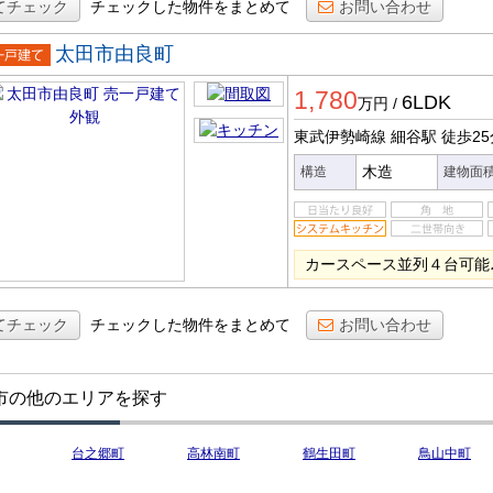
てチェック
チェックした物件をまとめて
お問い合わせ
太田市由良町
一戸建
1,780
6LDK
万円
/
東武伊勢崎線 細谷駅
徒歩25
木造
構造
建物面
カースペース並列４台可能♪
てチェック
チェックした物件をまとめて
お問い合わせ
市の他のエリアを探す
台之郷町
高林南町
鶴生田町
鳥山中町