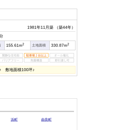
1981年11月築
（築44年）
分
2
2
155.61m
330.87m
積
土地面積
 敷地面積100坪♪
浜町
由良町