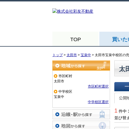
TOP
買いた
トップ
>
太田市
>
宝泉中
>
太田市宝泉中校区の
太
地域から探す
市区町村
太田市
市区町村選択
中学校区
一覧で
宝泉中
公開
中学校区選択
1
件中 
並び替
沿線・駅から探す