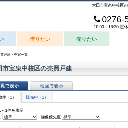
太田市宝泉中校区の
0276-
10:00～18:30
い
借りたい
売りたい
売買戸建・売家一覧
田市宝泉中校区の売買戸建
表示
地図で表示
物件（1）
販売中（1）
1～1件を表示
え
画像優先度