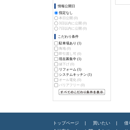
情報公開日
指定なし
本日公開
(0)
3日以内に公開
(0)
7日以内に公開
(0)
こだわり条件
駐車場あり
(1)
角地
(0)
即引渡し可
(0)
現在募集中
(1)
値下げ
(0)
リフォーム
(1)
システムキッチン
(1)
オール電化
(0)
バリアフリー
(0)
すべてのこだわり条件を見る
トップページ
買いたい
借