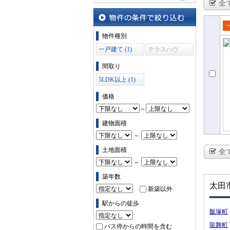
全
地図から探す
物件の条件で絞り込む
売
物件種別
て
一戸建て (1)
テラスハウ
ス (0)
間取り
5LDK以上 (1)
価格
～
建物面積
～
土地面積
全
～
築年数
太田
新築以外
駅からの徒歩
飯塚町
龍舞町
バス停からの時間を含む