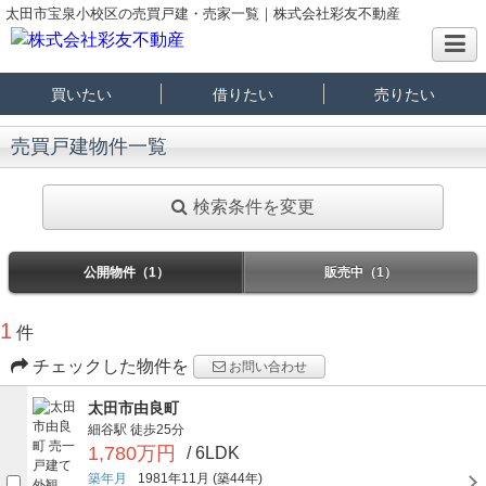
太田市宝泉小校区の売買戸建・売家一覧｜株式会社彩友不動産
買いたい
借りたい
売りたい
売買戸建物件一覧
検索条件を変更
公開物件（1）
販売中（1）
1
件
チェックした物件を
お問い合わせ
太田市由良町
細谷駅
徒歩25分
1,780万円
/ 6LDK
築年月
1981年11月
(築44年)