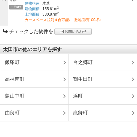
建物構造
木造
一戸建て
2
建物面積
155.61m
2
土地面積
330.87m
カースペース並列４台可能♪ 敷地面積100坪♪
チェックした物件を
お問い合わせ
太田市の他のエリアを探す
飯塚町
台之郷町
高林南町
鶴生田町
鳥山中町
浜町
由良町
龍舞町